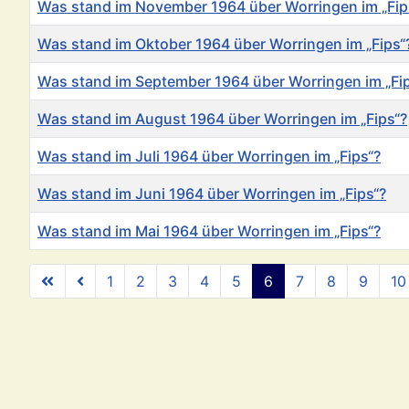
Was stand im November 1964 über Worringen im „Fip
Was stand im Oktober 1964 über Worringen im „Fips“
Was stand im September 1964 über Worringen im „Fi
Was stand im August 1964 über Worringen im „Fips“?
Was stand im Juli 1964 über Worringen im „Fips“?
Was stand im Juni 1964 über Worringen im „Fips“?
Was stand im Mai 1964 über Worringen im „Fips“?
Beiträge
1
2
3
4
5
6
7
8
9
10
Se