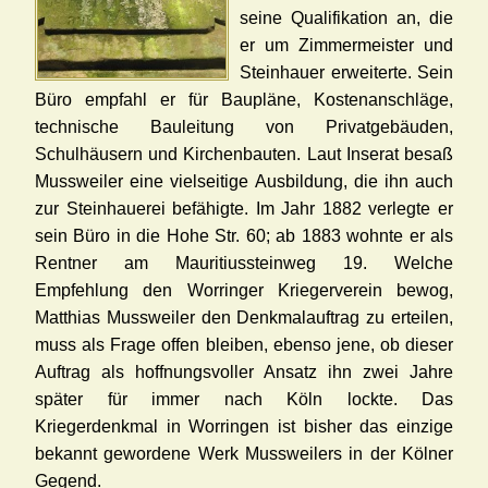
seine Qualifikation an, die
er um Zimmermeister und
Steinhaue
r erweiterte. Sein
Büro empfahl er für Baupläne, Kostenanschläge,
technische Bauleitung von Privatgebäuden,
Schulhäusern und Kirchenbauten. Laut Inserat besaß
Mu
ssweiler eine vielseitige Ausbildung, die ihn auch
zur Steinhauerei befähigte. Im Jahr 1882 verlegte er
s
ein Büro in die Hohe Str. 60; ab 1883 wohnte er als
Rentner am Mauritiussteinweg 19. Welche
Empfehlung den Worringer Kriegerverein bewog,
Matthias Mussweiler den Denkmalauftrag zu erteilen,
muss als Frage offen bleiben, ebenso jene, ob dieser
Auftrag als hoffnung
svoller Ansatz ihn zwei Jahre
später für immer nach Köln lockte. Das
Kriegerdenkmal in Worringen ist bisher das einzige
bekannt gewordene Werk Mussweilers in der Kölner
Gegend.