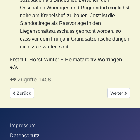
Ortschaften Worringen und Roggendorf möglichst
nahe am Krebelshof zu bauen. Jetzt ist die
Standortfrage als Ratsvorlage in den
Liegenschaftsausschuss gebracht worden, so
dass vor dem Frühjahr Grundsatzentscheidungen
nicht zu erwarten sind.
Erstellt: Horst Winter – Heimatarchiv Worringen
e.V.
Zugriffe: 1458
Vorheriger Beitrag: Was stand im Januar 1978 über Worringen 
Nächster Beit
Zurück
Weiter
Impressum
Datenschutz