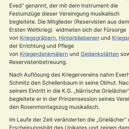
Eved“ genannt, der mit dem Instrument die
Festumzüge dieser Vereinigung musikalisch
begleitete. Die Mitglieder (Reservisten aus de
Ersten Weltkrieg) widmeten sich der Fürsorge
von
Kriegsgräbern
,
Hinterbliebenen
und
Kriegs
der Errichtung und Pflege
von
Kriegerdenkmälern
und
Gedenkstätten
sow
Reservistenbetreuung.
Nach Auflösung des Kriegervereins nahm Ever
Schmitz den Schellenbaum in seine Obhut. Na
seinem Eintritt in die K.G. „Närrische Grielächer
begleitete er in der Prinzensession seines Vere
den Rosenmontagszug musikalisch.
Im Laufe der Zeit veränderten die „Grielächer“
Erscheinungsbild des Unikates und zeigen dami