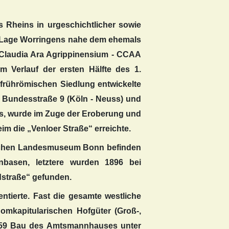
 Rheins in urgeschichtlicher sowie
ge Lage Worringens nahe dem ehemals
 Claudia Ara Agrippinensium - CCAA
m Verlauf der ersten Hälfte des 1.
frührömischen Siedlung entwickelte
er Bundesstraße 9 (Köln - Neuss) und
ges, wurde im Zuge der Eroberung und
m die „Venloer Straße“ erreichte.
ischen Landesmuseum Bonn befinden
nbasen, letztere wurden 1896 bei
dstraße“ gefunden.
ntierte. Fast die gesamte westliche
omkapitularischen Hofgüter (Groß-,
[1659 Bau des Amtsmannhauses unter