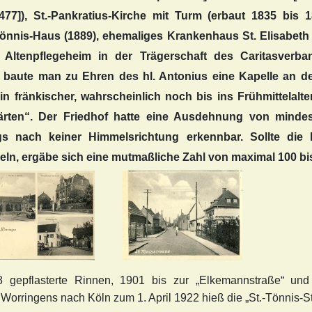
7]), St.-Pankratius-Kirche mit Turm (erbaut 1835 bis 1
önnis-Haus (1889), ehemaliges Krankenhaus St. Elisabeth (
 Altenpflegeheim in der Trägerschaft des Caritasverba
r baute man zu Ehren des hl. Antonius eine Kapelle an der
in fränkischer, wahrscheinlich noch bis ins Frühmittelalte
ärten“. Der Friedhof hatte eine Ausdehnung von mind
ngs nach keiner Himmelsrichtung erkennbar. Sollte di
eln, ergäbe sich eine mutmaßliche Zahl von maximal 100 bi
38 gepflasterte Rinnen, 1901 bis zur „Elkemannstraße“ u
Worringens nach Köln zum 1. April 1922 hieß die „St.-Tönnis-S