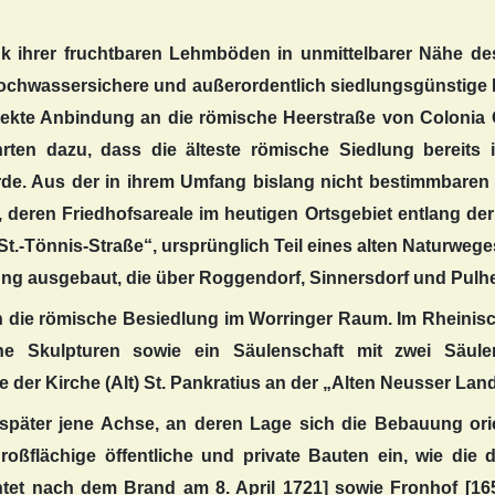
ihrer fruchtbaren Lehmböden in unmittelbarer Nähe des
e hochwassersichere und außerordentlich siedlungsgünsti
irekte Anbindung an die römische Heerstraße von Colonia
ten dazu, dass die älteste römische Siedlung bereits i
rde. Aus der in ihrem Umfang bislang nicht bestimmbaren 
, deren Friedhofsareale im heutigen Ortsgebiet entlang d
 „St.-Tönnis-Straße“, ursprünglich Teil eines alten Naturwe
ng ausgebaut, die über Roggendorf, Sinnersdorf und Pulhei
en die römische Besiedlung im Worringer Raum. Im Rhein
che Skulpturen sowie ein Säulenschaft mit zwei Säule
der Kirche (Alt) St. Pankratius an der „Alten Neusser Lan
 später jene Achse, an deren Lage sich die Bebauung orie
oßflächige öffentliche und private Bauten ein, wie die d
chtet nach dem Brand am 8. April 1721] sowie Fronhof 