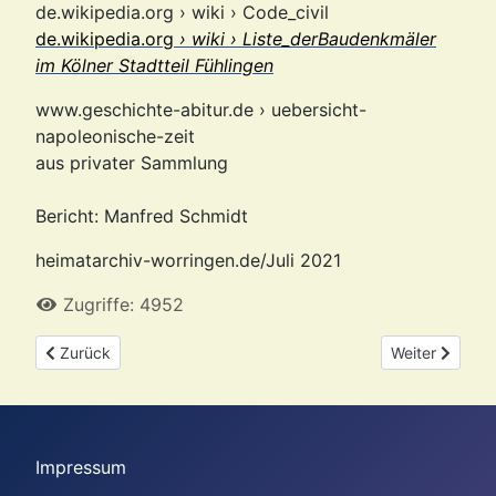
de.wikipedia.org › wiki › Code_civil
de.wikipedia.org
› wiki › Liste_derBaudenkmäler
im Kölner Stadtteil Fühlingen
www.geschichte-abitur.de
› uebersicht-
napoleonische-zeit
aus privater Sammlung
Bericht: Manfred Schmidt
heimatarchiv-worringen.de/Juli 2021
Zugriffe: 4952
Vorheriger Beitrag: Als Worringen in Frankreich lag - Umbrüche
Nächster Beitr
Zurück
Weiter
Impressum