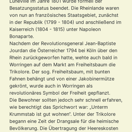
Lunéville im Jahre 1801 wurde formell der
Besatzungsstatus beendet. Die Rheinlande waren
von nun an französisches Staatsgebiet, zunächst
in der Republik (1799 - 1804) und anschließend im
Kaiserreich (1804 - 1815) unter Napoleon
Bonaparte.
Nachdem der Revolutionsgeneral
Jean-Baptiste
Jourdan die Österreicher 1794 bei Köln über den
Rhein zurückgeworfen hatte, wehte auch bald in
Worringen auf dem Markt am Freiheitsbaum die
Trikolore. Der sog. Freiheitsbaum, mit bunten
Fahnen behängt und von einer Jakobinermütze
gekrönt, wurde auch in Worringen als
revolutionäres Symbol der Freiheit gepflanzt.
Die Bewohner sollten jedoch sehr schnell erfahren,
wie berechtigt das Sprichwort war: „Unterm
Krummstab ist gut wohnen“.
Unter der Trikolore
begann eine Zeit der Drangsale für die heimische
Bevölkerung. Die Übertragung der Heereskosten