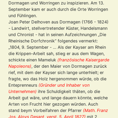
Dormagen und Worringen zu inspizieren. Am 13.
September kam er auch durch die Orte Worringen
und Fühlingen.
Joan Peter Delhoven aus Dormagen (1766 - 1824)
- Landwirt, stellvertretender Küster, Handelsmann
und Chronist - hat in seinen Aufzeichnungen „Die
Rheinische Dorfchronik“ folgendes vermerkt:
„1804, 9. September - … Als der Kayser am Rhein
die Krippen-Arbeit sah, stieg er aus dem Wagen,
schickte einen Mameluk
(französische Kaisergarde
Napoleons)
, der den Maier von Dormagen zurück
rief, mit dem der Kayser sich lange unterhielt; er
fragte, wo das Holz hergenommen würde, ob die
Enteprenneurs
(
Gründer und Inhaber von
Unternehmen)
ihre Schuldigkeit thäten, ob die
Arbeit gut wäre, und lange dauern könnte, welche
Arten von Frucht hier gezogen würden. Auch
stand beym Vorbeifahren der Pfarrer
(Math. Franz
Jos. Aloys Desant, verst. 5. April 1827)
mit 2