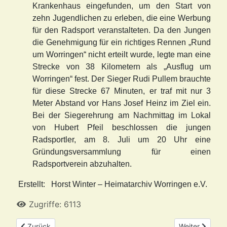
Krankenhaus eingefunden, um den Start von
zehn Jugendlichen zu erleben, die eine Werbung
für den Radsport veranstalteten. Da den Jungen
die Genehmigung für ein richtiges Rennen „Rund
um Worringen“ nicht erteilt wurde, legte man eine
Strecke von 38 Kilometern als „Ausflug um
Worringen“ fest. Der Sieger Rudi Pullem brauchte
für diese Strecke 67 Minuten, er traf mit nur 3
Meter Abstand vor Hans Josef Heinz im Ziel ein.
Bei der Siegerehrung am Nachmittag im Lokal
von Hubert Pfeil beschlossen die jungen
Radsportler, am 8. Juli um 20 Uhr eine
Gründungsversammlung für einen
Radsportverein abzuhalten.
Erstellt: Horst Winter – Heimatarchiv Worringen e.V.
Zugriffe: 6113
Vorheriger Beitrag: Was stand im Juli 1960 über Worringen im „
Nächster Beitr
Zurück
Weiter