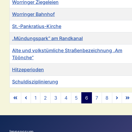
Worringer Ziegeleien
Worringer Bahnhof
St.-Pankratius-Kirche
„Mündungspark“ am Randkanal
Alte und volkstümliche Straßenbezeichnung „Am
Töönche“
Hitzeperioden
Schuldisziplinierung
Beiträge
1
2
3
4
5
6
7
8
Seite 6 von
Impressum