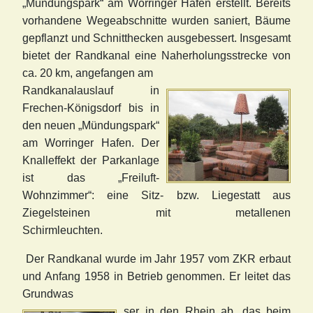
„Mündungspark“ am Worringer Hafen erstellt. Bereits
vorhandene Wegeabschnitte wurden saniert, Bäume
gepflanzt und Schnitthecken ausgebessert. Insgesamt
bietet der Randkanal eine Naherholungsstrecke von
ca. 20 km, angefangen am
Randkanalauslauf in
Freche
n-Königsdorf bis in
den neuen „Mündungspark“
am Worringer Hafen. Der
Knalleffekt der Parkanlage
ist das „Freiluft-
Wohnzimmer“: eine Sitz- bzw. Liegestatt aus
Ziegelsteinen mit metallenen
Schirmleuchten.
Der
Randkanal wurde im Jahr 1957 vom ZKR erbaut
und Anfang 1958 in Betrieb genommen. Er leitet das
Grundwas
ser in den Rhein ab, das beim