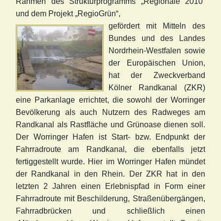
Rahmen des Strukturprogramms „Regionale 2010“
und dem Projekt „RegioGrün“,
gefördert mit Mitteln des
Bundes und des Landes
Nordrhein-Westfalen sowie
der Europäischen Union,
hat der Zweckverband
Kölner Randkanal (ZKR)
eine Parkanlage errichtet, die sowohl der Worringer
Bevölkerung als auch Nutzern des Radweges am
Randk
a
nal als Rastfläche und Grünoase dienen soll.
Der Worringer Hafen ist Start- bzw. Endpunkt der
Fahrradroute am Randkanal, d
ie ebe
nfalls jetzt
fertiggestellt wurde. Hier im Worringer Hafen mündet
der Randkanal in den Rhein. Der ZKR hat in den
letzten 2 Jahren e
inen Erlebnispfad in Form einer
Fahrradroute mit Beschilderung, Straßenübergängen,
Fahrradbrücken und schließlich einen