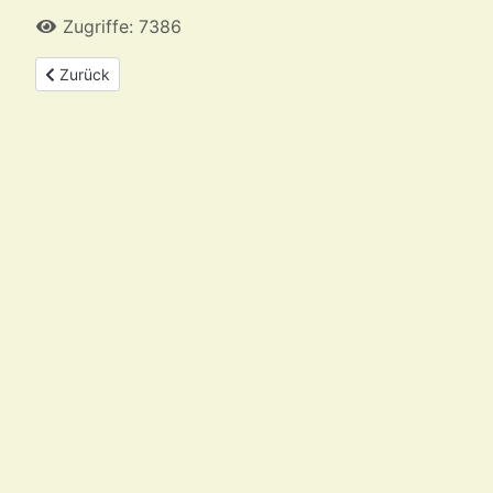
Zugriffe: 7386
Vorheriger Beitrag: Das Tüthoon
Zurück